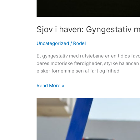
Sjov i haven: Gyngestativ 
Uncategorized
/
Rodel
Et gyngestativ med rutsjebane er en tidløs favo
deres motoriske færdigheder, styrke balancen o
elsker fornemmelsen af fart og frihed,
Read More »
Gyngestativ
guide:
Alt
du
behøver
at