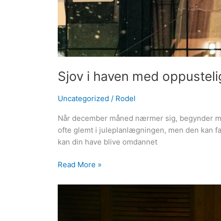
Sjov i haven med oppustel
Uncategorized
/
Rodel
Når december måned nærmer sig, begynder mang
ofte glemt i juleplanlægningen, men den kan fak
kan din have blive omdannet
Read More »
Sjov
i
haven: