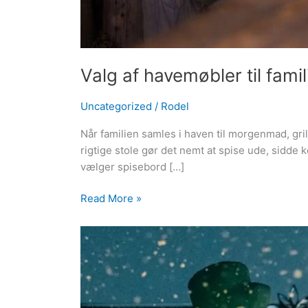
Valg af havemøbler til fami
Uncategorized
/
Rodel
Når familien samles i haven til morgenmad, gri
rigtige stole gør det nemt at spise ude, sidd
vælger spisebord […]
Read More »
Sjov
i
haven
med
oppustelige