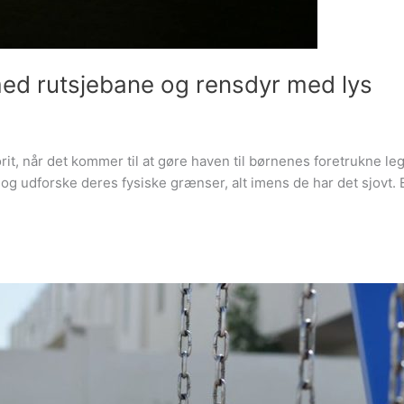
med rutsjebane og rensdyr med lys
rit, når det kommer til at gøre haven til børnenes foretrukne l
g udforske deres fysiske grænser, alt imens de har det sjovt. E