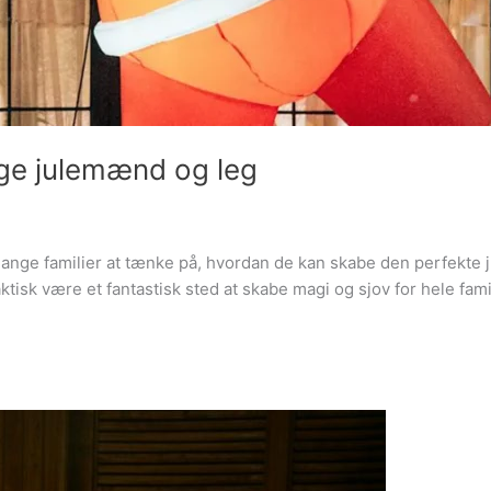
ige julemænd og leg
e familier at tænke på, hvordan de kan skabe den perfekte j
tisk være et fantastisk sted at skabe magi og sjov for hele fami