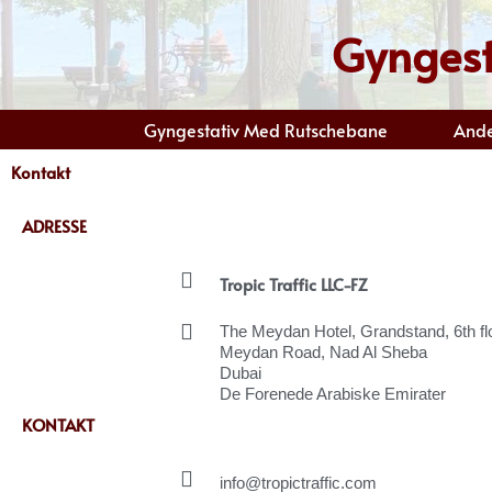
Gå
Gyngest
til
indholdet
Gyngestativ Med Rutschebane
Ande
Kontakt
ADRESSE
Tropic Traffic LLC-FZ
The Meydan Hotel, Grandstand, 6th flo
Meydan Road, Nad Al Sheba
Dubai
De Forenede Arabiske Emirater
KONTAKT
info@tropictraffic.com