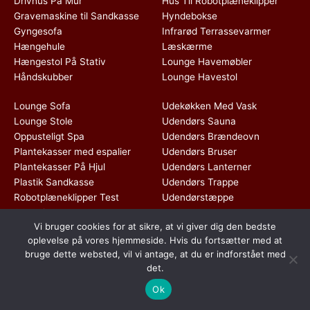
Drivhus På Mur
Hus Til Robotplæneklipper
Gravemaskine til Sandkasse
Hyndebokse
Gyngesofa
Infrarød Terrassevarmer
Hængehule
Læskærme
Hængestol På Stativ
Lounge Havemøbler
Håndskubber
Lounge Havestol
Lounge Sofa
Udekøkken Med Vask
Lounge Stole
Udendørs Sauna
Oppusteligt Spa
Udendørs Brændeovn
Plantekasser med espalier
Udendørs Bruser
Plantekasser På Hjul
Udendørs Lanterner
Plastik Sandkasse
Udendørs Trappe
Robotplæneklipper Test
Udendørstæppe
Skur Til Haven
Vi bruger cookies for at sikre, at vi giver dig den bedste
Stativ Til Hængekøje
oplevelse på vores hjemmeside. Hvis du fortsætter med at
bruge dette websted, vil vi antage, at du er indforstået med
Dette medie ejes og drives af Tropic Traffic LLC-FZ | The Meydan
det.
Hotel, Grandstand, 6th floor, Nad Al Sheba | Dubai | UAE
Ok
Copyright © 2026 Gyngestativ Med Rutchebane | All rights reserved